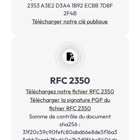
2353 A3E2 D3A4 1B92 ECBB 7D8F
2F4B
Télécharger notre clé publique
RFC 2350
Téléchargez notre fichier RFC 2350
Télécharger la signature PGP du
fichier RFC 2350
Somme de contrôle du document
sha256 :
31f20c59c90fefc80abd66e8de5f16a3
3abb7caab7fed40a7b7d9f4bc8404dc